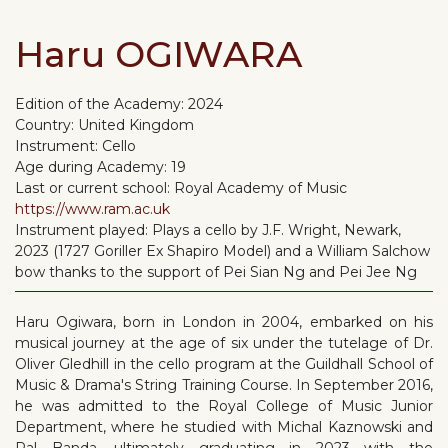
Haru OGIWARA
Edition of the Academy:
2024
Country:
United Kingdom
Instrument:
Cello
Age during Academy:
19
Last or current school:
Royal Academy of Music
https://www.ram.ac.uk
Instrument played:
Plays a cello by J.F. Wright, Newark,
2023 (1727 Goriller Ex Shapiro Model) and a William Salchow
bow thanks to the support of Pei Sian Ng and Pei Jee Ng
Haru Ogiwara, born in London in 2004, embarked on his
musical journey at the age of six under the tutelage of Dr.
Oliver Gledhill in the cello program at the Guildhall School of
Music & Drama's String Training Course. In September 2016,
he was admitted to the Royal College of Music Junior
Department, where he studied with Michal Kaznowski and
Pal Banda, ultimately graduating in 2023 with the