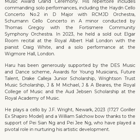
Music Award Grand Ceremony. His repertoire includes
commanding solo performances, including the Haydn Cello
Concerto No.2 in D Major with RCMJD Orchestra,
Schumann Cello Concerto in A minor conducted by
Thomas Gregoy with the Fortismere Community
Symphony Orchestra. In 2023, he held a sold out Elgar
Room recital at the Royal Albert Hall London with the
pianist Craig White, and a solo performance at the
Wigmore Hall, London.
Haru has been generously supported by the DES Music
and Dance scheme, Awards for Young Musicians, Future
Talent, Drake Calleja Junior Scholarship, Wrightson Trust
Music Scholarship, J & M Michael, J & A Beares, the Royal
College of Music and the Aud Jebsen Scholarship at the
Royal Academy of Music.
He plays a cello by J.F. Wright, Newark, 2023 (1727 Goriller
Ex Shapiro Model) and a William Salchow bow thanks to the
support of Pei Sian Ng and Pei Jee Ng, who have played a
pivotal role in nurturing his artistic development.