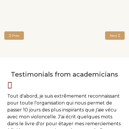
Previous article: Jin Seok JEONG
Next artic
Prev
Next
Testimonials from academicians
Tout d'abord, je suis extrêmement reconnaissant
pour toute l'organisation qui nous permet de
passer 10 jours des plus inspirants que j'aie vécu
avec mon violoncelle. J'ai écrit quelques mots
dans le livre d'or pour étayer mes remerciements