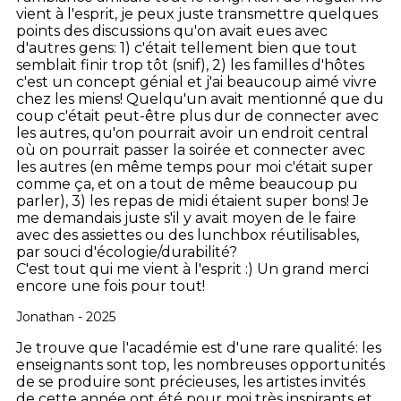
vient à l'esprit, je peux juste transmettre quelques
points des discussions qu'on avait eues avec
d'autres gens: 1) c'était tellement bien que tout
semblait finir trop tôt (snif), 2) les familles d'hôtes
c'est un concept génial et j'ai beaucoup aimé vivre
chez les miens! Quelqu'un avait mentionné que du
coup c'était peut-être plus dur de connecter avec
les autres, qu'on pourrait avoir un endroit central
où on pourrait passer la soirée et connecter avec
les autres (en même temps pour moi c'était super
comme ça, et on a tout de même beaucoup pu
parler), 3) les repas de midi étaient super bons! Je
me demandais juste s'il y avait moyen de le faire
avec des assiettes ou des lunchbox réutilisables,
par souci d'écologie/durabilité?
C'est tout qui me vient à l'esprit :)
Un grand merci
encore une fois pour tout!
Jonathan - 2025
Je trouve que l'académie est d'une rare qualité: les
enseignants sont top, les nombreuses opportunités
de se produire sont précieuses, les artistes invités
de cette année ont été pour moi très inspirants et