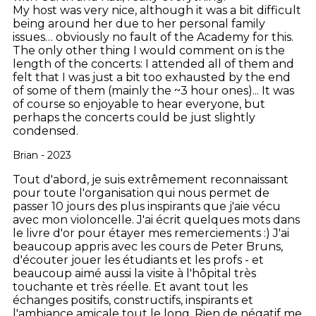
My host was very nice, although it was a bit difficult
being around her due to her personal family
issues… obviously no fault of the Academy for this.
The only other thing I would comment on is the
length of the concerts: I attended all of them and
felt that I was just a bit too exhausted by the end
of some of them (mainly the ~3 hour ones)... It was
of course so enjoyable to hear everyone, but
perhaps the concerts could be just slightly
condensed.
Brian - 2023
Tout d'abord, je suis extrêmement reconnaissant
pour toute l'organisation qui nous permet de
passer 10 jours des plus inspirants que j'aie vécu
avec mon violoncelle. J'ai écrit quelques mots dans
le livre d'or pour étayer mes remerciements :) J'ai
beaucoup appris avec les cours de Peter Bruns,
d'écouter jouer les étudiants et les profs - et
beaucoup aimé aussi la visite à l'hôpital très
touchante et très réelle. Et avant tout les
échanges positifs, constructifs, inspirants et
l'ambiance amicale tout le long. Rien de négatif me