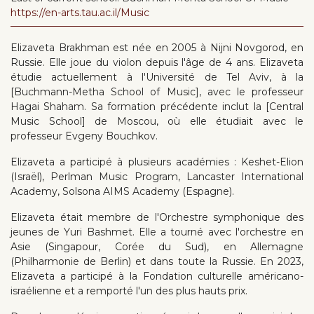
https://en-arts.tau.ac.il/Music
Elizaveta Brakhman est née en 2005 à Nijni Novgorod, en
Russie. Elle joue du violon depuis l'âge de 4 ans. Elizaveta
étudie actuellement à l'Université de Tel Aviv, à la
[Buchmann-Metha School of Music], avec le professeur
Hagai Shaham. Sa formation précédente inclut la [Central
Music School] de Moscou, où elle étudiait avec le
professeur Evgeny Bouchkov.
Elizaveta a participé à plusieurs académies : Keshet-Elion
(Israël), Perlman Music Program, Lancaster International
Academy, Solsona AIMS Academy (Espagne).
Elizaveta était membre de l'Orchestre symphonique des
jeunes de Yuri Bashmet. Elle a tourné avec l'orchestre en
Asie (Singapour, Corée du Sud), en Allemagne
(Philharmonie de Berlin) et dans toute la Russie. En 2023,
Elizaveta a participé à la Fondation culturelle américano-
israélienne et a remporté l'un des plus hauts prix.