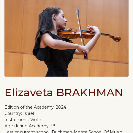
Elizaveta BRAKHMAN
Edition of the Academy:
2024
Country:
Israël
Instrument:
Violin
Age during Academy:
18
Last or current school:
Buchman-Mehta School Of Music