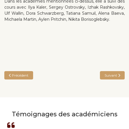
Dans les académies mentionnées ci-dessus, elle a suivi des
cours avec Ilya Kaler, Sergey Ostrovsky, Izhak Rashkovsky,
Ulf Wallin, Dora Schwarzberg, Tatiana Samuil, Alena Baeva,
Michaela Martin, Aylen Pritchin, Nikita Borisoglebsky.
Article précédent : Naama BEN-ZAKEN
Article suivant
Précédent
Suivant
Témoignages des académiciens