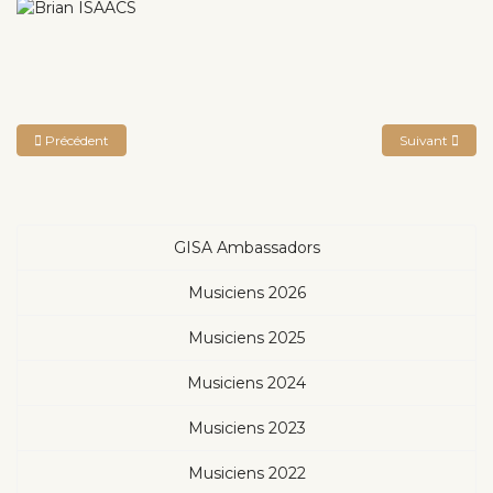
Article précédent : Vasilisa NELIUBINA
Article suivan
Précédent
Suivant
GISA Ambassadors
Musiciens 2026
Musiciens 2025
Musiciens 2024
Musiciens 2023
Musiciens 2022