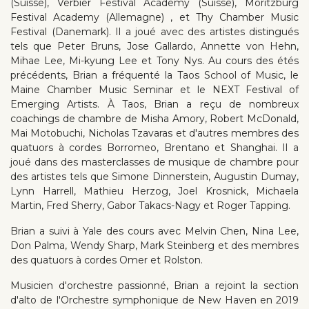
(Suisse), Verbier Festival Academy (Suisse), Moritzburg
Festival Academy (Allemagne) , et Thy Chamber Music
Festival (Danemark). Il a joué avec des artistes distingués
tels que Peter Bruns, Jose Gallardo, Annette von Hehn,
Mihae Lee, Mi-kyung Lee et Tony Nys. Au cours des étés
précédents, Brian a fréquenté la Taos School of Music, le
Maine Chamber Music Seminar et le NEXT Festival of
Emerging Artists. À Taos, Brian a reçu de nombreux
coachings de chambre de Misha Amory, Robert McDonald,
Mai Motobuchi, Nicholas Tzavaras et d'autres membres des
quatuors à cordes Borromeo, Brentano et Shanghai. Il a
joué dans des masterclasses de musique de chambre pour
des artistes tels que Simone Dinnerstein, Augustin Dumay,
Lynn Harrell, Mathieu Herzog, Joel Krosnick, Michaela
Martin, Fred Sherry, Gabor Takacs-Nagy et Roger Tapping.
Brian a suivi à Yale des cours avec Melvin Chen, Nina Lee,
Don Palma, Wendy Sharp, Mark Steinberg et des membres
des quatuors à cordes Omer et Rolston.
Musicien d'orchestre passionné, Brian a rejoint la section
d'alto de l'Orchestre symphonique de New Haven en 2019