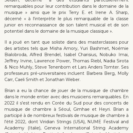
Selden, décerné "à des étudiants particulièrement
remarquables pour leur contribution dans le domaine de la
musique » ainsi que le prix Terry E. et Irene A. Sharp,
décerné « à l'interprète le plus remarquable de la classe
junior en reconnaissance de son talent musical et de son
potentiel dans le domaine de la musique classique ».
Il a joué en tant que soliste dans des masterclasses pour
des artistes tels que Misha Amory, Yuri Bashmet, Noémie
Bialobroda, Alfred Brendel, Isabel Charisius, Nobuko Imai,
Jeffrey Irvine, Lawrence Power, Thomas Riebl, Nadia Sirota
& Nico Muhly, Steve Tenenbom et Lars Anders Tomter. Ses
professeurs pré-universitaires incluent Barbera Berg, Molly
Carr, Caeli Smith et Jonathan Weber.
Brian a eu la chance de jouer de la musique de chambre
dans le monde entier avec des musiciens remarquables. En
2022 il s'est rendu en Corée du Sud pour des concerts de
musique de chambre à Séoul, Gimhae et Heyri. Brian a
participé à de nombreux festivals de musique de chambre à
l'été 2022, dont Viridian Strings (USA), NUME Festival and
Academy (Italie), Geneva International String Academy