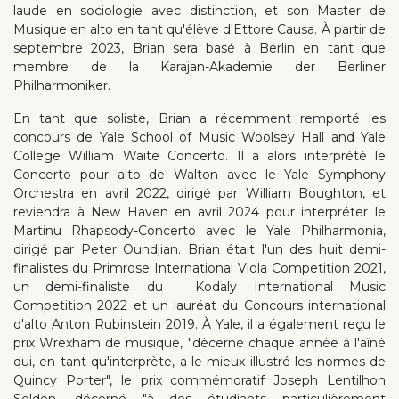
laude en sociologie avec distinction, et son Master de
Musique en alto en tant qu'élève d'Ettore Causa. À partir de
septembre 2023, Brian sera basé à Berlin en tant que
membre de la Karajan-Akademie der Berliner
Philharmoniker.
En tant que soliste, Brian a récemment remporté les
concours de Yale School of Music Woolsey Hall and Yale
College William Waite Concerto. Il a alors interprété le
Concerto pour alto de Walton avec le Yale Symphony
Orchestra en avril 2022, dirigé par William Boughton, et
reviendra à New Haven en avril 2024 pour interpréter le
Martinu Rhapsody-Concerto avec le Yale Philharmonia,
dirigé par Peter Oundjian. Brian était l'un des huit demi-
finalistes du Primrose International Viola Competition 2021,
un demi-finaliste du Kodaly International Music
Competition 2022 et un lauréat du Concours international
d'alto Anton Rubinstein 2019. À Yale, il a également reçu le
prix Wrexham de musique, "décerné chaque année à l'aîné
qui, en tant qu'interprète, a le mieux illustré les normes de
Quincy Porter", le prix commémoratif Joseph Lentilhon