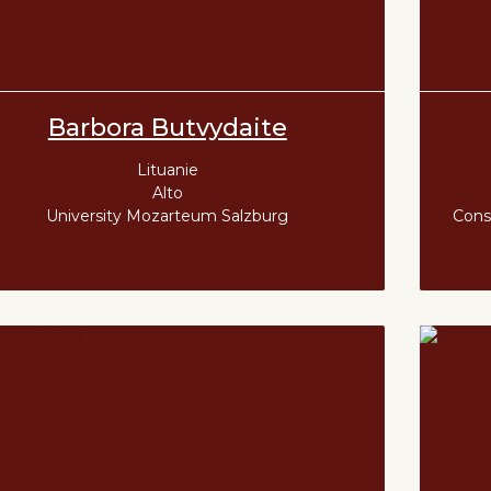
Barbora Butvydaite
Lituanie
Alto
University Mozarteum Salzburg
Cons
http://barboraviola.com