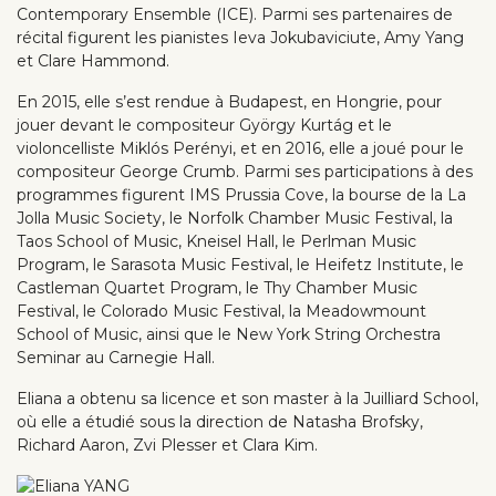
Contemporary Ensemble (ICE). Parmi ses partenaires de
récital figurent les pianistes Ieva Jokubaviciute, Amy Yang
et Clare Hammond.
En 2015, elle s’est rendue à Budapest, en Hongrie, pour
jouer devant le compositeur György Kurtág et le
violoncelliste Miklós Perényi, et en 2016, elle a joué pour le
compositeur George Crumb. Parmi ses participations à des
programmes figurent IMS Prussia Cove, la bourse de la La
Jolla Music Society, le Norfolk Chamber Music Festival, la
Taos School of Music, Kneisel Hall, le Perlman Music
Program, le Sarasota Music Festival, le Heifetz Institute, le
Castleman Quartet Program, le Thy Chamber Music
Festival, le Colorado Music Festival, la Meadowmount
School of Music, ainsi que le New York String Orchestra
Seminar au Carnegie Hall.
Eliana a obtenu sa licence et son master à la Juilliard School,
où elle a étudié sous la direction de Natasha Brofsky,
Richard Aaron, Zvi Plesser et Clara Kim.